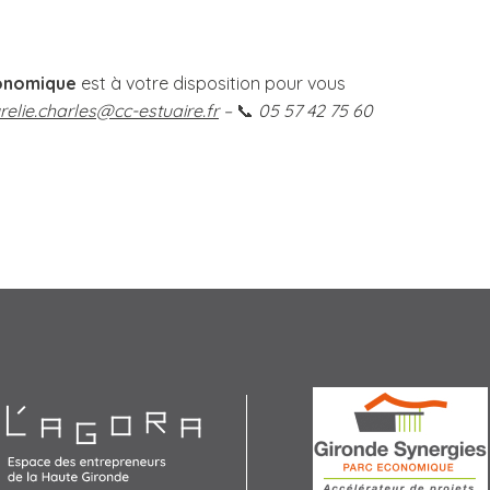
onomique
est à votre disposition pour vous
relie.charles@cc-estuaire.fr
–
📞
05 57 42 75 60
Agora