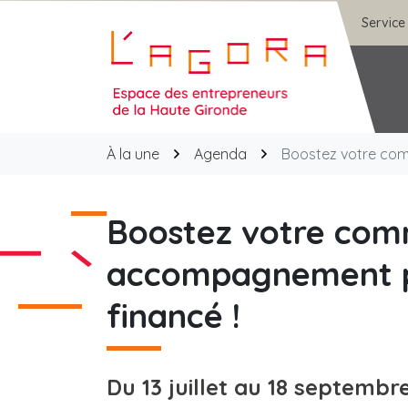
Gestion des traceurs
Aller
Service
au
contenu
Agora
À la une
Agenda
Boostez votre com
Boostez votre com
accompagnement pe
financé !
Du
13
juillet
au
18
septembr