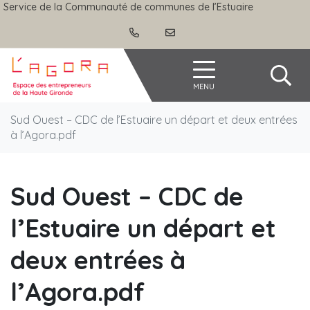
Gestion des traceurs
Aller
Service de la Communauté de communes de l’Estuaire
au
contenu
Agora
MENU
Sud Ouest – CDC de l’Estuaire un départ et deux entrées
à l’Agora.pdf
Sud Ouest – CDC de
l’Estuaire un départ et
deux entrées à
l’Agora.pdf