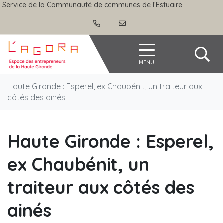
Gestion des traceurs
Aller
Service de la Communauté de communes de l’Estuaire
au
contenu
Agora
MENU
Haute Gironde : Esperel, ex Chaubénit, un traiteur aux
côtés des ainés
Haute Gironde : Esperel,
ex Chaubénit, un
traiteur aux côtés des
ainés