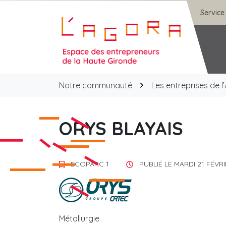
Gestion des traceurs
Aller
Service
au
contenu
Agora
Notre communauté
Les entreprises de l
ORYS BLAYAIS
ECOPARC 1
PUBLIÉ LE
MARDI 21 FÉVRI
Métallurgie