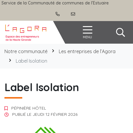
Gestion des traceurs
Aller
Service de la Communauté de communes de l’Estuaire
au
contenu
Agora
MENU
Notre communauté
Les entreprises de l’Agora
Label Isolation
Label Isolation
PÉPINIÈRE HÔTEL
PUBLIÉ LE
JEUDI 12 FÉVRIER 2026