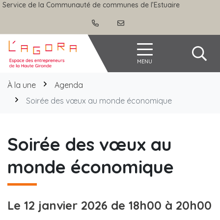
Gestion des traceurs
Aller
Service de la Communauté de communes de l’Estuaire
au
contenu
Agora
MENU
À la une
Agenda
Soirée des vœux au monde économique
Soirée des vœux au
monde économique
Le
12
janvier
2026
de 18h00 à 20h00