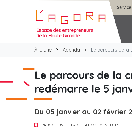
Gestion des traceurs
Aller
Service
au
contenu
Agora
À la une
Agenda
Le parcours de la 
Le parcours de la c
redémarre le 5 jan
Du
05
janvier
au
02
février
PARCOURS DE LA CREATION D'ENTREPRISE