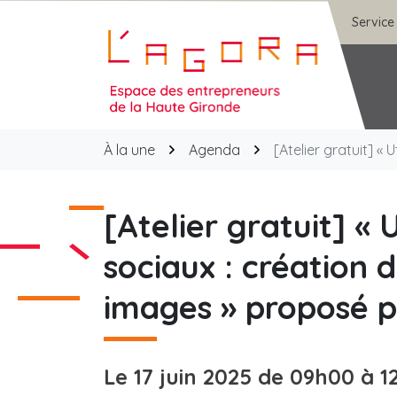
Gestion des traceurs
Aller
Service
au
contenu
Agora
À la une
Agenda
[Atelier gratuit] «
[Atelier gratuit] « 
sociaux : création d
images » proposé pa
Le
17
juin
2025
de 09h00 à 1