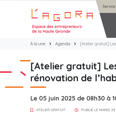
Gestion des traceurs
Aller
Service
au
contenu
Agora
À la une
Agenda
[Atelier gratuit] L
[Atelier gratuit] Les
rénovation de l’ha
Le
05
juin
2025
de 08h30 à 
ATELIER GRATUIT
PUBLIÉ LE
MARDI 29